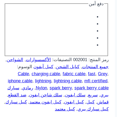
دفع آمن
رمز المنتج:
002001
التصنيفات:
الأكسسوارات
,
الشواحن
,
جميع المنتجات
,
كيابل الشحن
,
كيبل آيفون
الوسوم:
Cable
,
charging cable
,
fabric cable
,
fast
,
Grey
,
iphone cable
,
lightning
,
lightning cable
,
mfi certified
,
spark berry cable
,
spark berry
,
Nylon
,
رمادي
,
سبارك
بيري
,
سريع
,
سلك ايفون
,
سلك شاحن ايفون
,
ضد القطع
,
قماش
,
كيبل
,
كيبل ايفون
,
كيبل ايفون معتمد
,
كيبل سبارك
,
كيبل سبارك بيري
,
كيبل معتمد