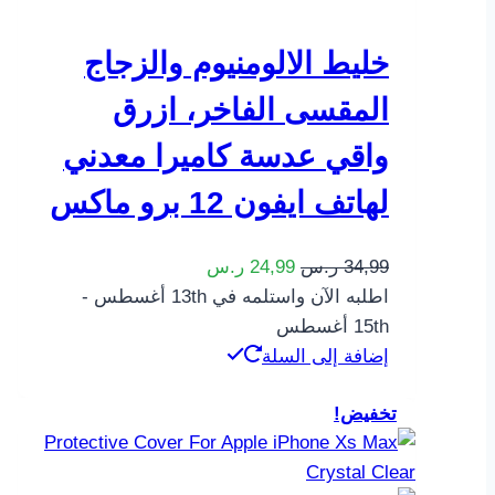
خليط الالومنيوم والزجاج
المقسى الفاخر، ازرق
واقي عدسة كاميرا معدني
لهاتف ايفون 12 برو ماكس
34,99
ر.س
24,99
ر.س
اطلبه الآن واستلمه في 13th أغسطس -
15th أغسطس
إضافة إلى السلة
تخفيض!