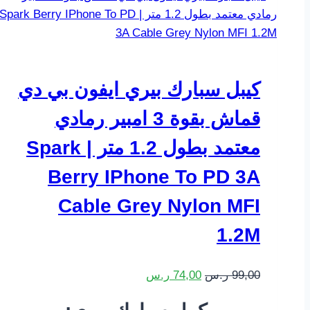
كيبل سبارك بيري ايفون بي دي
قماش بقوة 3 امبير رمادي
معتمد بطول 1.2 متر | Spark
Berry IPhone To PD 3A
Cable Grey Nylon MFI
1.2M
السعر
السعر
99,00
ر.س
74,00
ر.س
الأصلي
الحالي