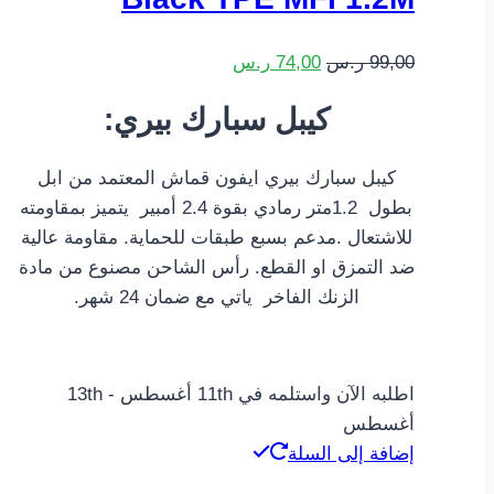
السعر
السعر
99,00
ر.س
74,00
ر.س
الأصلي
الحالي
:كيبل سبارك بيري
هو:
هو:
99,00 ر.س.
74,00 ر.س.
كيبل سبارك بيري ايفون قماش المعتمد من ابل
بطول 1.2متر رمادي بقوة 2.4 أمبير يتميز بمقاومته
للاشتعال .مدعم بسبع طبقات للحماية. مقاومة عالية
ضد التمزق او القطع. رأس الشاحن مصنوع من مادة
الزنك الفاخر ياتي مع ضمان 24 شهر.
اطلبه الآن واستلمه في 11th أغسطس - 13th
أغسطس
إضافة إلى السلة