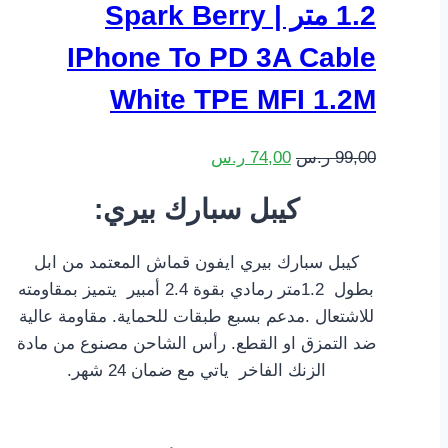
1.2 متر | Spark Berry
IPhone To PD 3A Cable
White TPE MFI 1.2M
السعر
السعر
99,00
ر.س
74,00
ر.س
الأصلي
الحالي
:كيبل سبارك بيري
هو:
هو:
99,00 ر.س.
74,00 ر.س.
كيبل سبارك بيري ايفون قماش المعتمد من ابل
بطول 1.2متر رمادي بقوة 2.4 أمبير يتميز بمقاومته
للاشتعال .مدعم بسبع طبقات للحماية. مقاومة عالية
ضد التمزق او القطع. رأس الشاحن مصنوع من مادة
الزنك الفاخر ياتي مع ضمان 24 شهر.