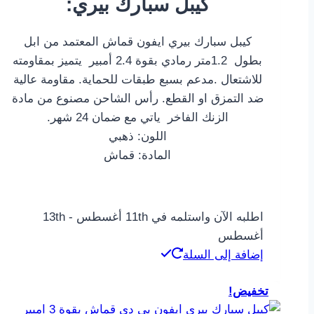
:كيبل سبارك بيري
هو:
هو:
99,00 ر.س.
74,00 ر.س.
كيبل سبارك بيري ايفون قماش المعتمد من ابل
بطول 1.2متر رمادي بقوة 2.4 أمبير يتميز بمقاومته
للاشتعال .مدعم بسبع طبقات للحماية. مقاومة عالية
ضد التمزق او القطع. رأس الشاحن مصنوع من مادة
الزنك الفاخر ياتي مع ضمان 24 شهر.
اللون: ذهبي
المادة: قماش
اطلبه الآن واستلمه في 11th أغسطس - 13th
أغسطس
إضافة إلى السلة
تخفيض!