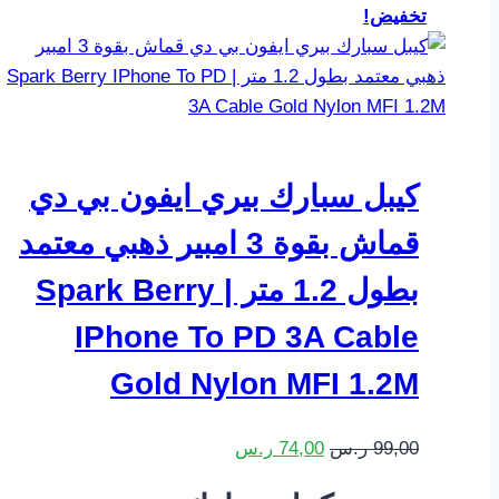
تخفيض!
كيبل سبارك بيري ايفون بي دي
قماش بقوة 3 امبير ذهبي معتمد
بطول 1.2 متر | Spark Berry
IPhone To PD 3A Cable
Gold Nylon MFI 1.2M
السعر
السعر
99,00
ر.س
74,00
ر.س
الأصلي
الحالي