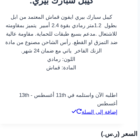
:كيبل سبارك بيري
هو:
هو:
99,00 ر.س.
74,00 ر.س.
كيبل سبارك بيري ايفون قماش المعتمد من ابل
بطول 1.2متر رمادي بقوة 2.4 أمبير يتميز بمقاومته
للاشتعال .مدعم بسبع طبقات للحماية. مقاومة عالية
ضد التمزق او القطع. رأس الشاحن مصنوع من مادة
الزنك الفاخر ياتي مع ضمان 24 شهر.
اللون: رمادي
المادة: قماش
اطلبه الآن واستلمه في 11th أغسطس - 13th
أغسطس
إضافة إلى السلة
السعر (ر.س.‏)