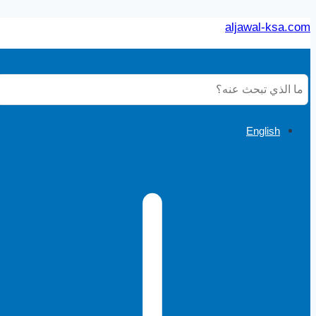
التجاوز
aljawal-ksa.com
إلى
المحتوى
English