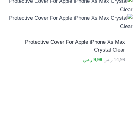
Protective Cover For Apple iPhone Xs Max
Crystal Clear
السعر
السعر
14,99
ر.س
9,99
ر.س
الأصلي
الحالي
هو:
هو:
14,99 ر.س.
9,99 ر.س.