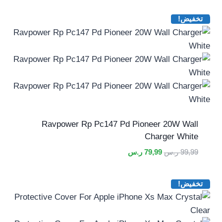
تخفيض!
Ravpower Rp Pc147 Pd Pioneer 20W Wall
Charger White
السعر
السعر
99,99
ر.س
79,99
ر.س
الأصلي
الحالي
هو:
هو:
تخفيض!
99,99 ر.س.
79,99 ر.س.