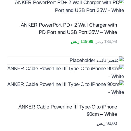
ANKER PowerPort PD+ 2 Wall Charger with
PD Port and USB Port 35W – White
السعر
السعر
139,99
ر.س
119,99
ر.س
الأصلي
الحالي
هو:
هو:
139,99 ر.س.
119,99 ر.س.
ANKER Cable Powerline III Type-C to iPhone
90cm – White
99,00
ر.س