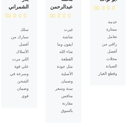
عبدالرحمن
الشمراني
خدمة
ممتازة
غيرت
سلك
تعامل
شاشة
سبارك من
راقي من
ايفون وما
أفضل
أفضل
شاء الله
الأسلاك
محلات
القطعة
اللي مرت
الصيانة
مثل جودة
علي قوة
وقطع الغيار
الأصلية
وسرعة في
وضمان
الشحن
سنة وسعر
وضمان
منافس
قوي
مقارنة
بالسوق