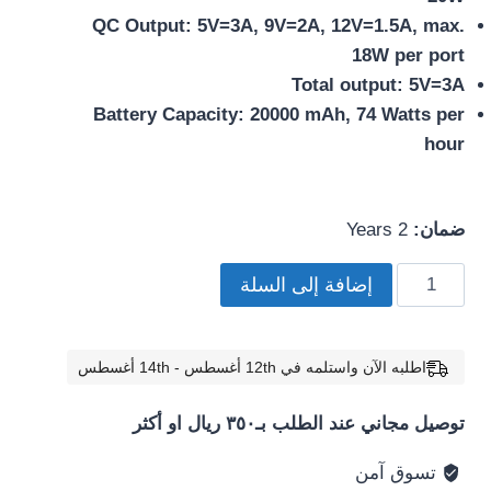
QC Output: 5V=3A, 9V=2A, 12V=1.5A, max.
18W per port
Total output: 5V=3A
Battery Capacity: 20000 mAh, 74 Watts per
hour
ضمان:
2 Years
كمية
إضافة إلى السلة
RAVPower
-
Power
اطلبه الآن واستلمه في 12th أغسطس - 14th أغسطس
Bank
توصيل مجاني عند الطلب بـ٣٥٠ ريال او أكثر
20000
mAh
تسوق آمن
3