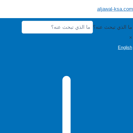
لتجاوز
aljawal-ksa.com
لى
لمحتوى
ما الذي تبحث عنه؟
×
English