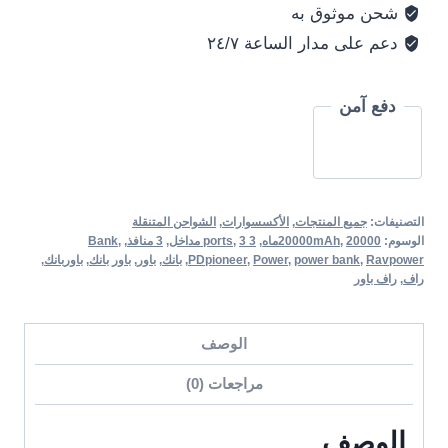
شحن موثوق به
Ports
دعم على مدار الساعة ٢٤/٧
PDpioneer
دفع آمن
التصنيفات:
جميع المنتجات
,
الأكسسوارات
,
الشواحن المتنقلة
الوسوم:
20000ماه
,
20000mAh
,
3 ports
3 مداخل
,
,
3 منافذ
,
,
Bank
Ravpower
,
power bank
,
Power
,
PDpioneer
,
بانك
,
باور
,
باور بانك
,
باوربانك
,
راف
,
راف باور
الوصف
مراجعات (0)
الوصف