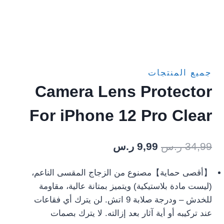
جميع المنتجات
Camera Lens Protector
For iPhone 12 Pro Clear
السعر
السعر
34,99
ر.س
9,99
ر.س
الأصلي
الحالي
【أقصى حماية】مصنوع من الزجاج المقسى الناعم،
هو:
هو:
(ليست مادة بلاستيكية) ويتميز بمتانة عالية، مقاومة
34,99 ر.س.
9,99 ر.س.
للخدش – ودرجة صلابة 9 اتش. لن يترك أي فقاعات
عند تركيبه أو أية آثار بعد إزالته. لا يترك بصمات