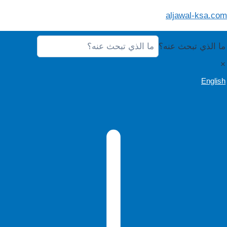
لتجاوز
aljawal-ksa.com
لى
لمحتوى
ما الذي تبحث عنه؟
×
English