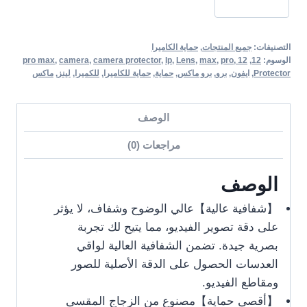
التصنيفات:
جميع المنتجات
,
حماية الكاميرا
الوسوم:
12
,
12 pro max
,
pro
,
max
,
Lens
,
Ip
,
camera protector
,
camera
,
Protector
,
ايفون
,
برو
,
برو ماكس
,
حماية
,
حماية للكاميرا
,
للكميرا
,
لينز
,
ماكس
الوصف
مراجعات (0)
الوصف
【شفافية عالية】عالي الوضوح وشفاف، لا يؤثر
على دقة تصوير الفيديو، مما يتيح لك تجربة
بصرية جيدة. تضمن الشفافية العالية لواقي
العدسات الحصول على الدقة الأصلية للصور
ومقاطع الفيديو.
【أقصى حماية】مصنوع من الزجاج المقسى