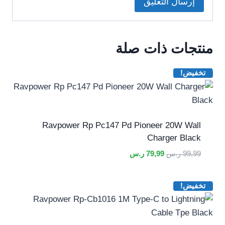
منتجات ذات صلة
تخفيض!
Ravpower Rp Pc147 Pd Pioneer 20W Wall
Charger Black
السعر
السعر
99,99
ر.س
79,99
ر.س
الأصلي
الحالي
هو:
هو:
تخفيض!
99,99 ر.س.
79,99 ر.س.