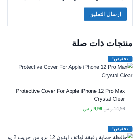
منتجات ذات صلة
تخفيض!
Protective Cover For Apple iPhone 12 Pro Max
Crystal Clear
السعر
السعر
14,99
ر.س
9,99
ر.س
الأصلي
الحالي
هو:
هو:
تخفيض!
14,99 ر.س.
9,99 ر.س.