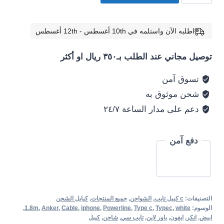
ANKER
Cable
PowerLine
اطلبه الآن واستلمه في 10th أغسطس - 12th أغسطس
III
توصيل مجاني عند الطلب بـ٣٥٠ ريال او أكثر
Type-
C
تسوق آمن
toType-
شحن موثوق به
C
دعم على مدار الساعة ٢٤/٧
1.8m
-
White
دفع آمن
التصنيفات:
c كيبل تايب
,
الشواحن
,
جميع المنتجات
,
كيابل الشحن
الوسوم:
white
,
Typec
,
Type c
,
Powerline
,
iphone
,
Cable
,
Anker
,
1.8m
,
ابيض
,
انكر
,
ايفون
,
باور لاين
,
تايب سي
,
شاحن
,
كيبل