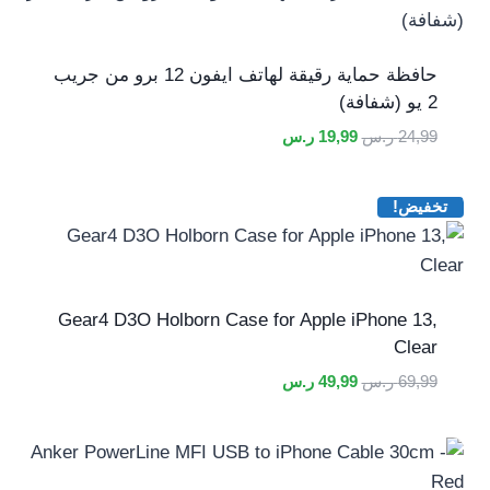
حافظة حماية رقيقة لهاتف ايفون 12 برو من جريب
2 يو (شفافة)
السعر
السعر
24,99
ر.س
19,99
ر.س
الأصلي
الحالي
هو:
هو:
تخفيض!
24,99 ر.س.
19,99 ر.س.
Gear4 D3O Holborn Case for Apple iPhone 13,
Clear
السعر
السعر
69,99
ر.س
49,99
ر.س
الأصلي
الحالي
هو:
هو:
69,99 ر.س.
49,99 ر.س.