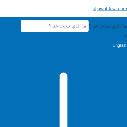
لتجاوز
aljawal-ksa.com
لى
لمحتوى
ما الذي تبحث عنه؟
×
English