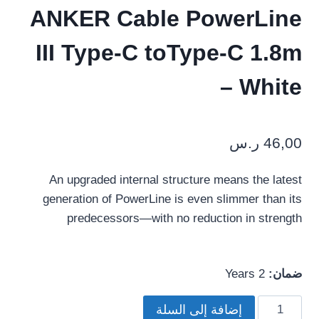
ANKER Cable PowerLine
III Type-C toType-C 1.8m
– White
46,00
ر.س
An upgraded internal structure means the latest
generation of PowerLine is even slimmer than its
predecessors—with no reduction in strength
ضمان:
2 Years
كمية
إضافة إلى السلة