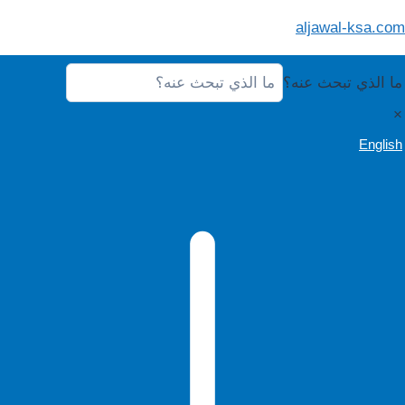
لتجاوز
aljawal-ksa.com
لى
لمحتوى
ما الذي تبحث عنه؟
×
English