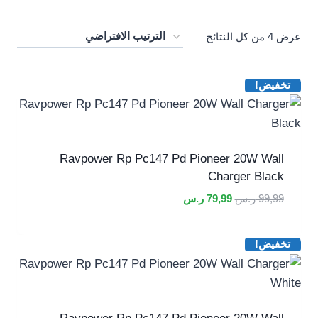
عرض ⁦4⁩ من كل النتائج
تخفيض!
Ravpower Rp Pc147 Pd Pioneer 20W Wall
Charger Black
السعر
السعر
99,99
ر.س
79,99
ر.س
الأصلي
الحالي
هو:
هو:
تخفيض!
99,99 ر.س.
79,99 ر.س.