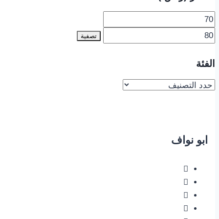
تصفية
الفئة
ابو نواف