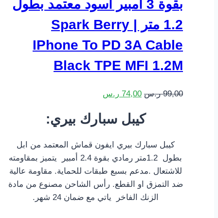
بقوة 3 امبير اسود معتمد بطول
1.2 متر | Spark Berry
IPhone To PD 3A Cable
Black TPE MFI 1.2M
99,00
ر.س
74,00
ر.س
:كيبل سبارك بيري
كيبل سبارك بيري ايفون قماش المعتمد من ابل
بطول 1.2متر رمادي بقوة 2.4 أمبير يتميز بمقاومته
للاشتعال .مدعم بسبع طبقات للحماية. مقاومة عالية
ضد التمزق او القطع. رأس الشاحن مصنوع من مادة
الزنك الفاخر ياتي مع ضمان 24 شهر.