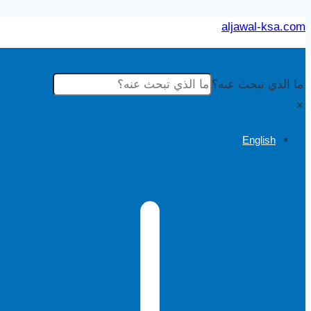
التجاوز
aljawal-ksa.com
إلى
المحتوى
ما الذي تبحث عنه؟
×
English