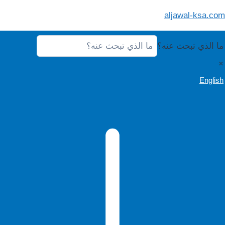
لتجاوز
aljawal-ksa.com
لى
لمحتوى
ما الذي تبحث عنه؟
×
English