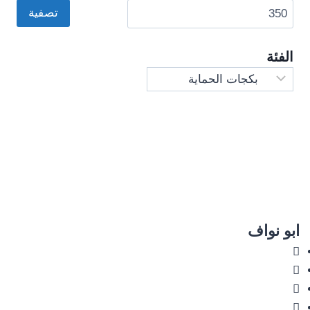
سعر
سعر
تصفية
الفئة
ابو نواف