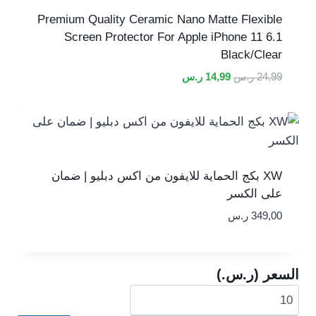
Premium Quality Ceramic Nano Matte Flexible
Screen Protector For Apple iPhone 11 6.1
Black/Clear
السعر
السعر
24,99
ر.س
14,99
ر.س
الأصلي
الحالي
هو:
هو:
24,99 ر.س.
14,99 ر.س.
XW بكج الحماية للايفون من اكس دبليو | ضمان
على الكسر
349,00
ر.س
السعر (ر.س.‏)
أدنى
أعلى