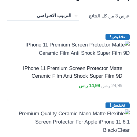
عرض ⁦3⁩ من كل النتائج
تخفيض!
IPhone 11 Premium Screen Protector Matte
Ceramic Film Anti Shock Super Film 9D
السعر
السعر
24,99
ر.س
14,99
ر.س
الأصلي
الحالي
هو:
هو:
تخفيض!
24,99 ر.س.
14,99 ر.س.